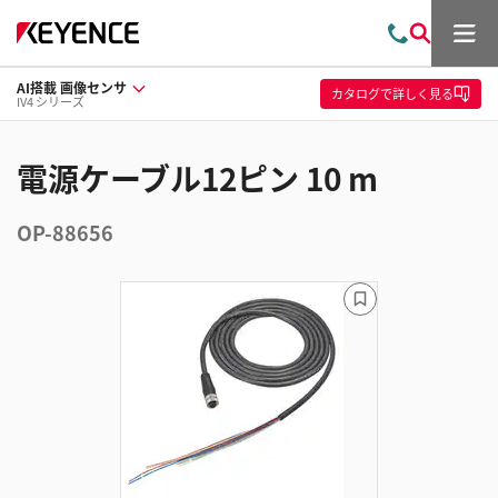
メ
お
検
ニ
問
索
ュ
AI搭載 画像センサ
い
ー
カタログ
で詳しく見る
IV4 シリーズ
合
わ
せ
電源ケーブル12ピン 10 m
OP-88656
ブ
ッ
ク
マ
ー
ク
に
追
加