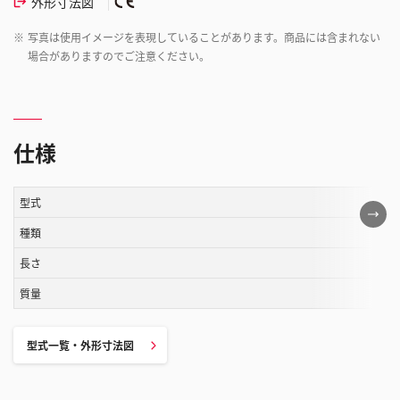
外形寸法図
※
写真は使用イメージを表現していることがあります。商品には含まれない
場合がありますのでご注意ください。
仕様
型式
こ
の
種類
表
長さ
は
質量
ス
ク
ロ
型式一覧・外形寸法図
ー
ル