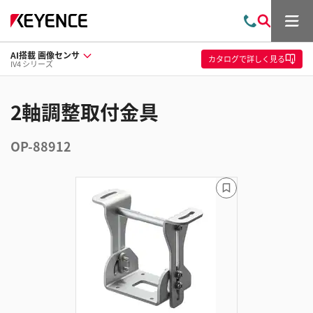
メ
お
検
ニ
問
索
ュ
AI搭載 画像センサ
い
ー
カタログ
で詳しく見る
IV4 シリーズ
合
わ
せ
2軸調整取付金具
OP-88912
ブ
ッ
ク
マ
ー
ク
に
追
加