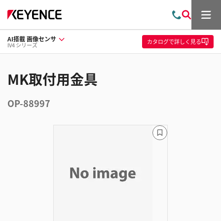
メ
お
検
ニ
問
索
ュ
AI搭載 画像センサ
い
ー
カタログ
で詳しく見る
IV4 シリーズ
合
わ
せ
MK取付用金具
OP-88997
ブ
ッ
ク
マ
ー
ク
に
追
加