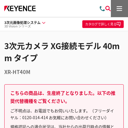
メ
お
検
ニ
問
索
ュ
3次元画像処理システム
い
ー
カタログ
で詳しく見る
3D Vision シリーズ
合
わ
せ
3次元カメラ XG接続モデル 40m
m タイプ
XR-HT40M
こちらの商品は、生産終了となりました。以下の推
奨代替機種をご覧ください。
ご不明点は、お電話でもお伺いいたします。（フリーダイ
ヤル：0120-014-414 お気軽にお問い合わせください）
規格認証への適合状況は、当社からの出荷日時点の情報と