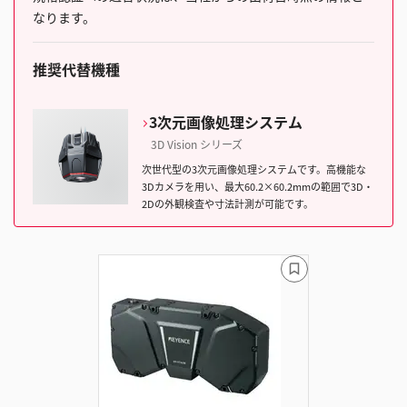
なります。
推奨代替機種
3次元画像処理システム
3D Vision シリーズ
次世代型の3次元画像処理システムです。高機能な
3Dカメラを用い、最大60.2×60.2mmの範囲で3D・
2Dの外観検査や寸法計測が可能です。
ブ
ッ
ク
マ
ー
ク
に
追