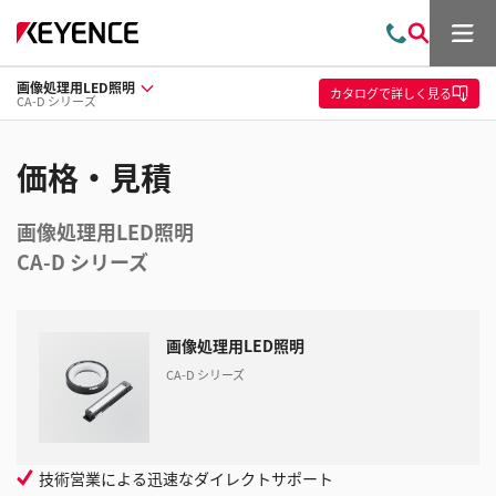
メ
お
検
ニ
問
索
ュ
画像処理用LED照明
い
ー
カタログ
で詳しく見る
CA-D シリーズ
合
わ
せ
価格・見積
画像処理用LED照明
CA-D シリーズ
画像処理用LED照明
CA-D シリーズ
技術営業による迅速なダイレクトサポート