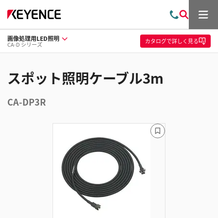
メ
お
検
ニ
問
索
ュ
画像処理用LED照明
い
ー
カタログ
で詳しく見る
CA-D シリーズ
合
わ
せ
スポット照明ケーブル3m
CA-DP3R
ブ
ッ
ク
マ
ー
ク
に
追
加