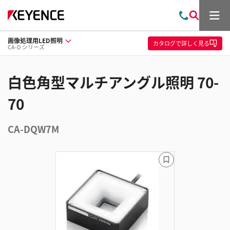
メ
お
検
ニ
問
索
ュ
画像処理用LED照明
い
ー
カタログ
で詳しく見る
CA-D シリーズ
合
わ
せ
白色角型マルチアングル照明 70-
70
CA-DQW7M
ブ
ッ
ク
マ
ー
ク
に