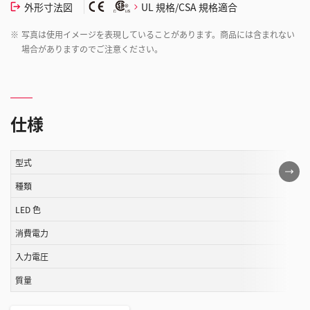
外形寸法図
UL 規格/CSA 規格適合
※
写真は使用イメージを表現していることがあります。商品には含まれない
場合がありますのでご注意ください。
仕様
型式
こ
の
種類
表
LED 色
は
消費電力
ス
ク
入力電圧
ロ
質量
ー
ル