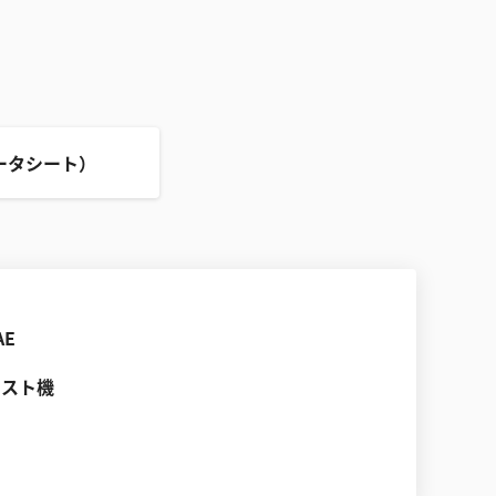
ータシート）
AE
テスト機