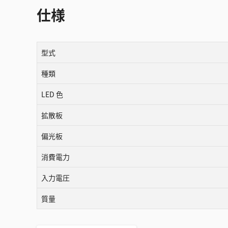
仕様
型式
種類
LED 色
拡散板
偏光板
消費電力
入力電圧
質量