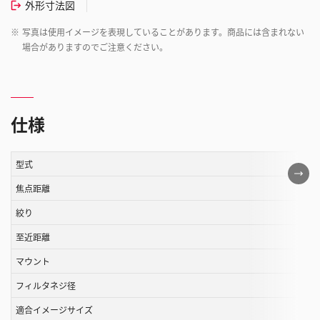
外形寸法図
※
写真は使用イメージを表現していることがあります。商品には含まれない
場合がありますのでご注意ください。
仕様
型式
こ
の
焦点距離
表
絞り
は
至近距離
ス
ク
マウント
ロ
フィルタネジ径
ー
ル
適合イメージサイズ