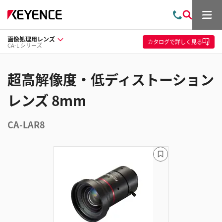
メ
お
検
ニ
問
索
ュ
画像処理用レンズ
い
ー
カタログ
で詳しく見る
CA-L シリーズ
合
わ
せ
超高解像度・低ディストーション
レンズ 8mm
CA-LAR8
ブ
ッ
ク
マ
ー
ク
に