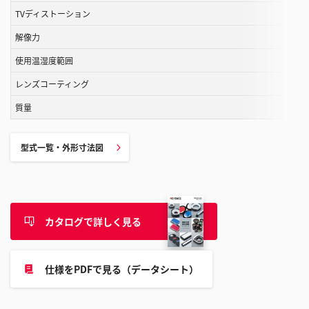
す
TVディストーション
る
解像力
こ
と
使用温湿度範囲
が
レンズコーティング
で
き
質量
ま
す
型式一覧・外形寸法図
カタログで詳しく見る
仕様をPDFで見る（データシート）