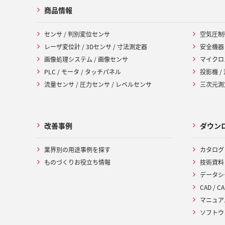
商品情報
センサ / 判別変位センサ
空気圧制
レーザ変位計 / 3Dセンサ / 寸法測定器
安全機器
画像処理システム / 画像センサ
マイクロ
PLC / モータ / タッチパネル
投影機 /
流量センサ / 圧力センサ / レベルセンサ
三次元測定
改善事例
ダウン
業界別の用途事例を探す
カタログ
ものづくりお役立ち情報
技術資料
データシ
CAD / CA
マニュア
ソフトウ