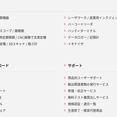
御機器
レーザマーカ / 産業用インクジェ
バーコードリーダ
スコープ / 顕微鏡
ハンディターミナル
 測定顕微鏡 / CNC画像寸法測定機
データロガー / 記録計
機 / 3Dスキャナ / 粗さ計
イオナイザ
ロード
サポート
商品別ユーザーサポート
輸出関連書類の発行サービス
ート
修理・校正サービス
E
無料テスト機貸出しサービス
ル
規格認証・適合一覧
ェア
生産終了・推奨代替商品