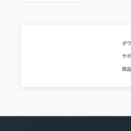
ダ
サ
商