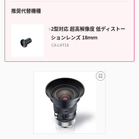
推奨代替機種
2型対応 超高解像度 低ディストー
ションレンズ 18ｍｍ
CA-LHT18
ブ
ッ
ク
マ
ー
ク
に
追
加