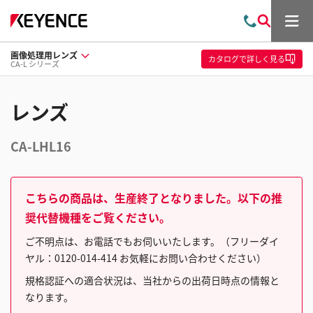
メ
お
検
ニ
問
索
ュ
画像処理用レンズ
い
ー
カタログ
で詳しく見る
CA-L シリーズ
合
わ
せ
レンズ
CA-LHL16
こちらの商品は、生産終了となりました。以下の推
奨代替機種をご覧ください。
ご不明点は、お電話でもお伺いいたします。（フリーダイ
ヤル：0120-014-414 お気軽にお問い合わせください）
規格認証への適合状況は、当社からの出荷日時点の情報と
なります。