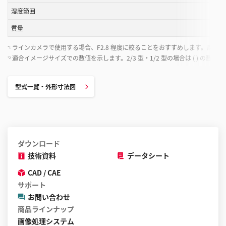
が
湿度範囲
で
き
質量
ま
ラインカメラで使用する場合、F2.8 程度に絞ることをおすすめします。周辺
*1
す
適合イメージサイズでの数値を示します。2/3 型・1/2 型の場合は ( ) の数値
*2
型式一覧・外形寸法図
ダウンロード
技術資料
データシート
CAD / CAE
サポート
お問い合わせ
商品ラインナップ
画像処理システム