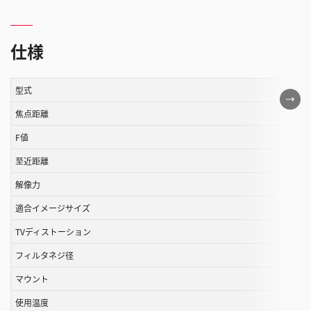
仕様
型式
こ
の
焦点距離
表
F値
は
至近距離
ス
ク
解像力
ロ
適合イメージサイズ
ー
ル
TVディストーション
す
フィルタネジ径
る
マウント
こ
と
使用温度