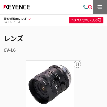
メ
お
検
ニ
問
索
ュ
画像処理用レンズ
い
ー
カタログ
で詳しく見る
CA-L シリーズ
合
わ
せ
レンズ
CV-L6
ブ
ッ
ク
マ
ー
ク
に
追
加