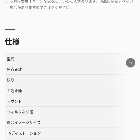
※
写真は使用イメージを表現していることがあります。商品には含まれない
場合がありますのでご注意ください。
仕様
型式
こ
の
焦点距離
表
絞り
は
至近距離
ス
ク
マウント
ロ
フィルタネジ径
ー
ル
適合イメージサイズ
す
TVディストーション
る