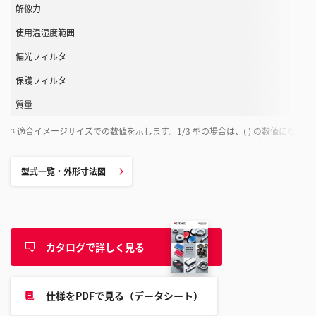
解像力
こ
と
使用温湿度範囲
が
偏光フィルタ
で
き
保護フィルタ
ま
質量
す
適合イメージサイズでの数値を示します。1/3 型の場合は、( ) の数値になりま
*1
型式一覧・外形寸法図
カタログで詳しく見る
仕様をPDFで見る（データシート）