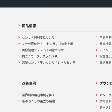
商品情報
センサ / 判別変位センサ
空気圧制
レーザ変位計 / 3Dセンサ / 寸法測定器
安全機器
画像処理システム / 画像センサ
マイクロ
PLC / モータ / タッチパネル
投影機 /
流量センサ / 圧力センサ / レベルセンサ
三次元測定
改善事例
ダウン
業界別の用途事例を探す
カタログ
ものづくりお役立ち情報
技術資料
データシ