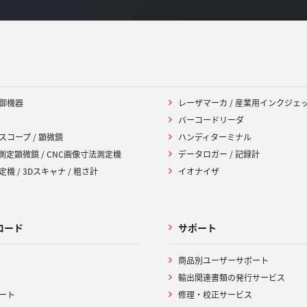
御機器
レーザマーカ / 産業用インクジェ
バーコードリーダ
スコープ / 顕微鏡
ハンディターミナル
 測定顕微鏡 / CNC画像寸法測定機
データロガー / 記録計
機 / 3Dスキャナ / 粗さ計
イオナイザ
ロード
サポート
商品別ユーザーサポート
輸出関連書類の発行サービス
ート
修理・校正サービス