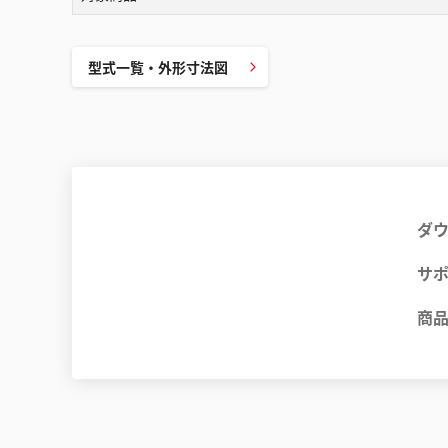
型式一覧・外形寸法図
ダ
サ
商