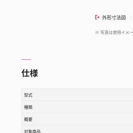
外形寸法図
※
写真は使用イメ
仕様
型式
種類
概要
対象商品