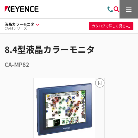
メ
お
検
ニ
問
索
ュ
液晶カラーモニタ
い
ー
カタログ
で詳しく見る
CA-M シリーズ
合
わ
せ
8.4型液晶カラーモニタ
CA-MP82
ブ
ッ
ク
マ
ー
ク
に
追
加