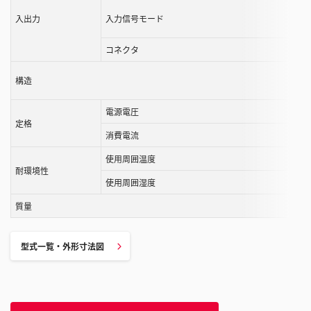
す
入出力
入力信号モード
る
こ
コネクタ
と
が
構造
で
き
電源電圧
ま
定格
消費電流
す
使用周囲温度
耐環境性
使用周囲湿度
質量
型式一覧・外形寸法図