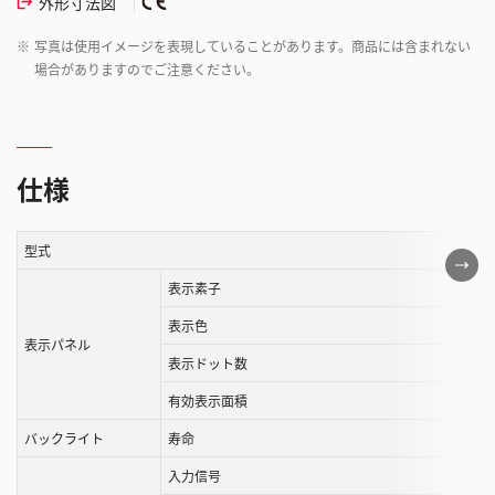
外形寸法図
※
写真は使用イメージを表現していることがあります。商品には含まれない
場合がありますのでご注意ください。
仕様
型式
こ
の
表示素子
表
表示色
は
表示パネル
表示ドット数
ス
ク
有効表示面積
ロ
バックライト
寿命
ー
ル
入力信号