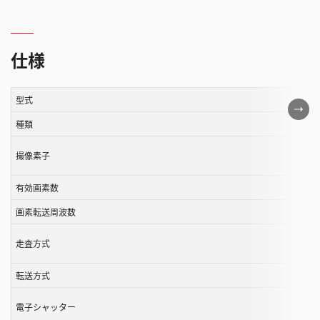
仕様
型式
こ
の
種類
表
撮像素子
は
ス
有効画素数
ク
ロ
画素転送周波数
ー
走査方式
ル
す
転送方式
る
こ
電子シャッター
と