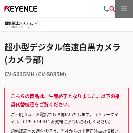
メ
お
検
ニ
問
索
ュ
画像処理システム
い
ー
CV-5000 シリーズ
合
わ
せ
超小型デジタル倍速白黒カメラ
(カメラ部)
CV-S035MH (CV-S035M)
こちらの商品は、生産終了となりました。以下の推
奨代替機種をご覧ください。
ご不明点は、お電話でもお伺いいたします。（フリーダイ
ヤル：0120-014-414 お気軽にお問い合わせください）
規格認証への適合状況は、当社からの出荷日時点の情報と