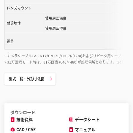
が
レンズマウント
で
使用周囲温度
き
耐環境性
ま
使用周囲湿度
す
質量
カメラケーブルCA-CN17/CN17L/CN17R(17m)およびリピータ用ケーブルCA-C
*1
31万画素モード時は、31万画素 (640×480)が処理領域となります。 24万画素
*2
型式一覧・外形寸法図
ダウンロード
技術資料
データシート
CAD / CAE
マニュアル