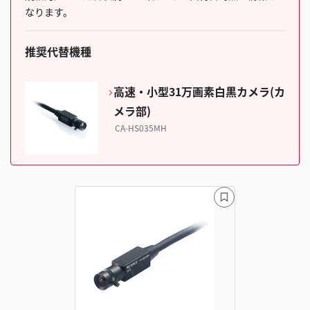
なります。
推奨代替機種
高速・小型31万画素白黒カメラ(カ
メラ部)
CA-HS035MH
ブ
ッ
ク
マ
ー
ク
に
追
加