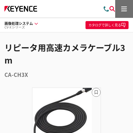
メ
お
検
ニ
問
索
ュ
画像処理システム
い
ー
カタログ
で詳しく見る
CV-X シリーズ
合
わ
せ
リピータ用高速カメラケーブル3
m
CA-CH3X
ブ
ッ
ク
マ
ー
ク
に