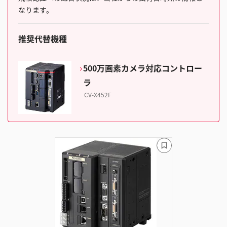
なります。
推奨代替機種
500万画素カメラ対応コントロー
ラ
CV-X452F
ブ
ッ
ク
マ
ー
ク
に
追
加