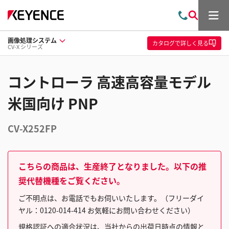
メ
お
検
ニ
問
索
ュ
画像処理システム
い
ー
カタログ
で詳しく見る
CV-X シリーズ
合
わ
せ
コントローラ 高速高容量モデル
米国向け PNP
CV-X252FP
こちらの商品は、生産終了となりました。以下の推
奨代替機種をご覧ください。
ご不明点は、お電話でもお伺いいたします。（フリーダイ
ヤル：0120-014-414 お気軽にお問い合わせください）
規格認証への適合状況は、当社からの出荷日時点の情報と