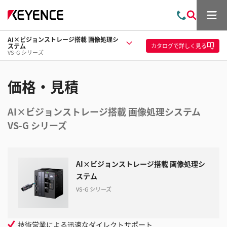
メ
お
検
ニ
問
索
ュ
AI×ビジョンストレージ搭載 画像処理シ
い
ー
カタログ
で詳しく見る
ステム
合
VS-G シリーズ
わ
せ
価格・見積
AI×ビジョンストレージ搭載 画像処理システム
VS-G シリーズ
AI×ビジョンストレージ搭載 画像処理シ
ステム
VS-G シリーズ
技術営業による迅速なダイレクトサポート