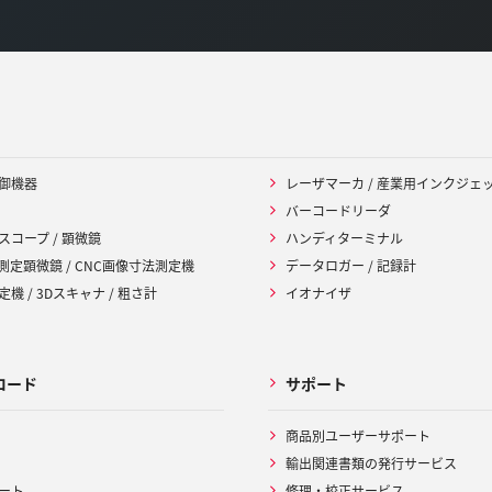
御機器
レーザマーカ / 産業用インクジェ
バーコードリーダ
スコープ / 顕微鏡
ハンディターミナル
 測定顕微鏡 / CNC画像寸法測定機
データロガー / 記録計
機 / 3Dスキャナ / 粗さ計
イオナイザ
ロード
サポート
商品別ユーザーサポート
輸出関連書類の発行サービス
ート
修理・校正サービス