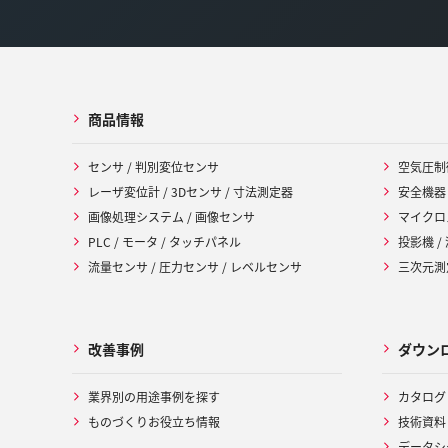
商品情報
センサ / 判別変位センサ
空気圧制
レーザ変位計 / 3Dセンサ / 寸法測定器
安全機器
画像処理システム / 画像センサ
マイクロ
PLC / モータ / タッチパネル
投影機 /
流量センサ / 圧力センサ / レベルセンサ
三次元測定
改善事例
ダウン
業界別の用途事例を探す
カタログ
ものづくりお役立ち情報
技術資料
データシ