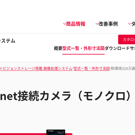
商品情報
改善事例
システム
カタロ
概要
型式一覧・外形寸法図
ダウンロード
サ
I×ビジョンストレージ搭載 画像処理システム
型式一覧・外形寸法図
耐環境320万画
ernet接続カメラ（モノクロ