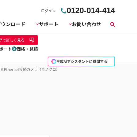
0120-014-414
ログイン
ダウンロード
サポート
お問い合わせ
検
索
グ
で詳しく見る
ポート
価格・見積
生成AIアシスタントに質問する
素Ethernet接続カメラ（モノクロ）
）