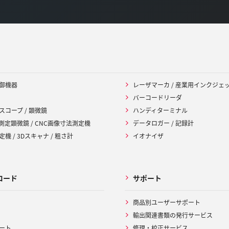
御機器
レーザマーカ / 産業用インクジェ
バーコードリーダ
スコープ / 顕微鏡
ハンディターミナル
 測定顕微鏡 / CNC画像寸法測定機
データロガー / 記録計
機 / 3Dスキャナ / 粗さ計
イオナイザ
ロード
サポート
商品別ユーザーサポート
輸出関連書類の発行サービス
ート
修理・校正サービス