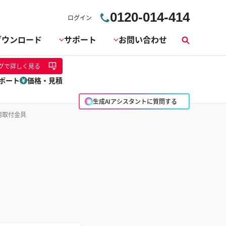
0120-014-414
ログイン
ダウンロード
サポート
お問い合わせ
検
索
グ
で詳しく見る
ポート
価格・見積
生成AIアシスタントに質問する
用取付金具