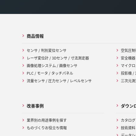
商品情報
センサ / 判別変位センサ
空気圧制
レーザ変位計 / 3Dセンサ / 寸法測定器
安全機器
画像処理システム / 画像センサ
マイクロ
PLC / モータ / タッチパネル
投影機 /
流量センサ / 圧力センサ / レベルセンサ
三次元測定
改善事例
ダウン
業界別の用途事例を探す
カタログ
ものづくりお役立ち情報
技術資料
データシ