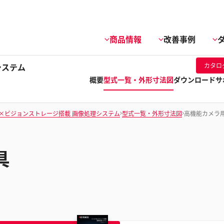
商品情報
改善事例
システム
カタロ
概要
型式一覧・外形寸法図
ダウンロード
サ
I×ビジョンストレージ搭載 画像処理システム
型式一覧・外形寸法図
高機能カメラ
具