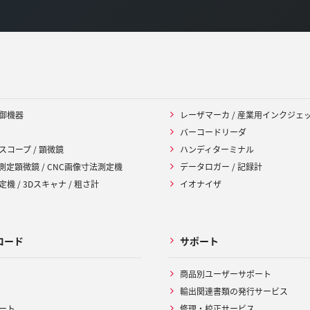
御機器
レーザマーカ / 産業用インクジェ
バーコードリーダ
スコープ / 顕微鏡
ハンディターミナル
 測定顕微鏡 / CNC画像寸法測定機
データロガー / 記録計
機 / 3Dスキャナ / 粗さ計
イオナイザ
ロード
サポート
商品別ユーザーサポート
輸出関連書類の発行サービス
ート
修理・校正サービス