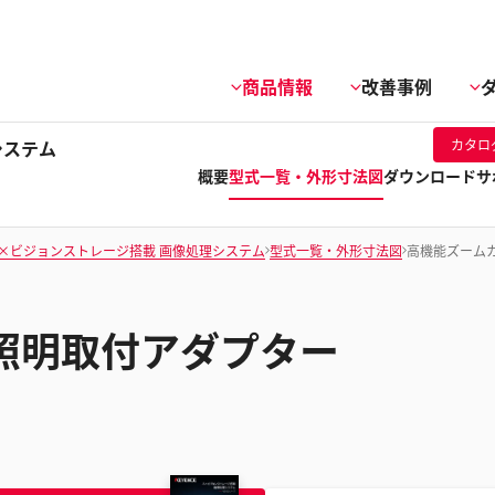
商品情報
改善事例
システム
カタロ
概要
型式一覧・外形寸法図
ダウンロード
サ
I×ビジョンストレージ搭載 画像処理システム
型式一覧・外形寸法図
高機能ズーム
照明取付アダプター