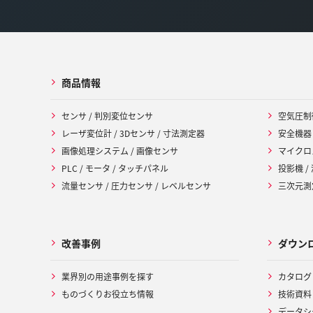
商品情報
センサ / 判別変位センサ
空気圧制
レーザ変位計 / 3Dセンサ / 寸法測定器
安全機器
画像処理システム / 画像センサ
マイクロ
PLC / モータ / タッチパネル
投影機 /
流量センサ / 圧力センサ / レベルセンサ
三次元測定
改善事例
ダウン
業界別の用途事例を探す
カタログ
ものづくりお役立ち情報
技術資料
データシ