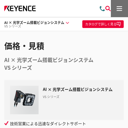
メ
お
検
ニ
問
索
ュ
AI × 光学ズーム搭載ビジョンシステム
い
ー
カタログ
で詳しく見る
VS シリーズ
合
わ
せ
価格・見積
AI × 光学ズーム搭載ビジョンシステム
VS シリーズ
AI × 光学ズーム搭載ビジョンシステム
VS シリーズ
技術営業による迅速なダイレクトサポート