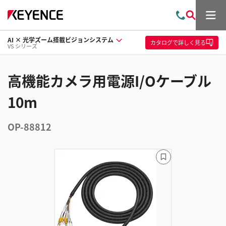
メ
お
検
ニ
問
索
ュ
AI × 光学ズーム搭載ビジョンシステム
い
ー
カタログ
で詳しく見る
VS シリーズ
合
わ
せ
高機能カメラ用電源I/Oケーブル
10m
OP-88812
ブ
ッ
ク
マ
ー
ク
に