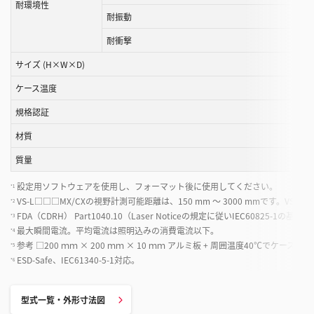
耐環境性
耐振動
耐衝撃
サイズ (H×W×D)
ケース温度
規格認証
材質
質量
設定用ソフトウェアを使用し、フォーマット後に使用してください。
*1
VS-L□□□MX/CXの視野計測可能距離は、150 mm 〜 3000 mmです。VS-S
*2
FDA（CDRH） Part1040.10（Laser Noticeの規定に従いIEC60825-1の
*3
最大瞬間電流。平均電流は照明込みの消費電流以下。
*4
参考 □200 ｍｍ × 200 ｍｍ × 10 ｍｍ アルミ板 + 周囲温度40℃でケース温度
*5
ESD-Safe、IEC61340-5-1対応。
*6
型式一覧・外形寸法図