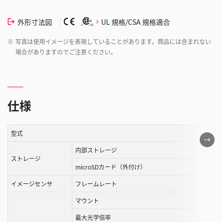
外形寸法図
UL 規格/CSA 規格適合
※
写真は使用イメージを表現していることがあります。商品には含まれない
場合がありますのでご注意ください。
仕様
型式
こ
の
内部ストレージ
ストレージ
表
microSDカード（外付け）
は
イメージセンサ
フレームレート
ス
ク
マウント
ロ
最大光学倍率
ー