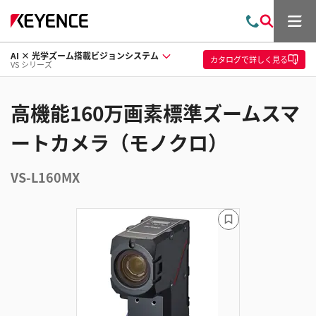
メ
お
検
ニ
問
索
ュ
AI × 光学ズーム搭載ビジョンシステム
い
ー
カタログ
で詳しく見る
VS シリーズ
合
わ
せ
高機能160万画素標準ズームスマ
ートカメラ（モノクロ）
VS-L160MX
ブ
ッ
ク
マ
ー
ク
に