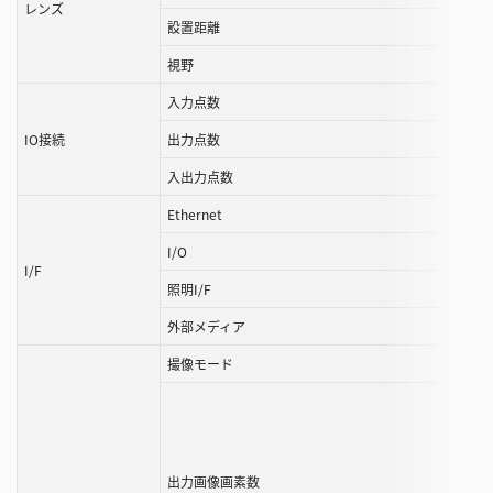
レンズ
ル
設置距離
す
視野
る
入力点数
こ
と
IO接続
出力点数
が
入出力点数
で
き
Ethernet
ま
I/O
す
I/F
照明I/F
外部メディア
撮像モード
出力画像画素数