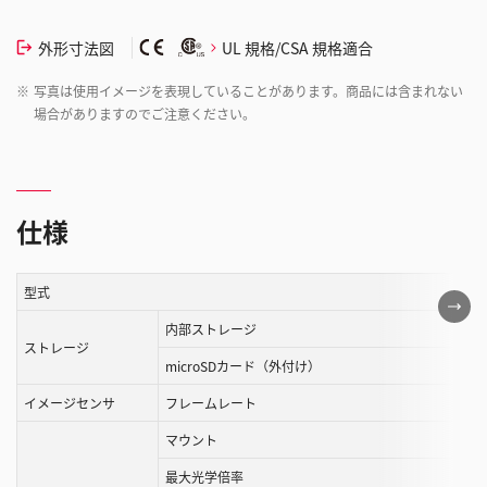
外形寸法図
UL 規格/CSA 規格適合
※
写真は使用イメージを表現していることがあります。商品には含まれない
場合がありますのでご注意ください。
仕様
型式
こ
の
内部ストレージ
ストレージ
表
microSDカード（外付け）
は
イメージセンサ
フレームレート
ス
ク
マウント
ロ
最大光学倍率
ー