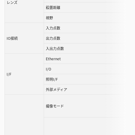
レンズ
ル
設置距離
す
視野
る
入力点数
こ
と
IO接続
出力点数
が
入出力点数
で
き
Ethernet
ま
I/O
す
I/F
照明I/F
外部メディア
撮像モード