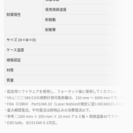
使用周囲湿度
耐環境性
耐振動
耐衝撃
サイズ (H×W×D)
ケース温度
規格認証
材質
質量
設定用ソフトウェアを使用し、フォーマット後に使用してください。
*1
VS-L□□□MX/CXの視野計測可能距離は、150 mm 〜 3000 mmです。VS-S
*2
FDA（CDRH） Part1040.10（Laser Noticeの規定に従いIEC60825-1の
*3
最大瞬間電流。平均電流は照明込みの消費電流以下。
*4
参考 □200 ｍｍ × 200 ｍｍ × 10 ｍｍ アルミ板 + 周囲温度40℃でケース温度
*5
ESD-Safe、IEC61340-5-1対応。
*6