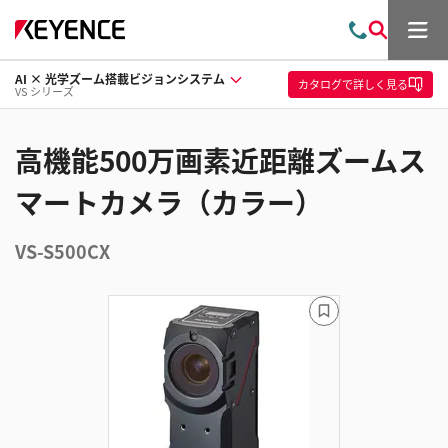
メ
お
検
ニ
問
索
ュ
AI × 光学ズーム搭載ビジョンシステム
い
ー
カタログ
で詳しく見る
VS シリーズ
合
わ
せ
高機能500万画素近距離ズームス
マートカメラ（カラー）
VS-S500CX
ブ
ッ
ク
マ
ー
ク
に