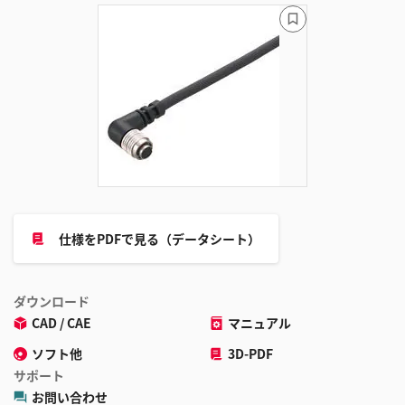
ブ
ッ
ク
マ
ー
ク
に
追
加
仕様をPDFで見る（データシート）
ダウンロード
CAD / CAE
マニュアル
ソフト他
3D-PDF
サポート
お問い合わせ