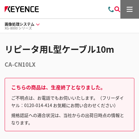
メ
お
検
ニ
問
索
ュ
画像処理システム
い
ー
XG-8000 シリーズ
合
わ
せ
リピータ用L型ケーブル10m
CA-CN10LX
こちらの商品は、生産終了となりました。
ご不明点は、お電話でもお伺いいたします。（フリーダイ
ヤル：0120-014-414 お気軽にお問い合わせください）
規格認証への適合状況は、当社からの出荷日時点の情報と
なります。