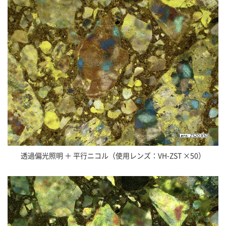
透過偏光照明 ＋ 平行ニコル（使用レンズ：VH-ZST ×50）