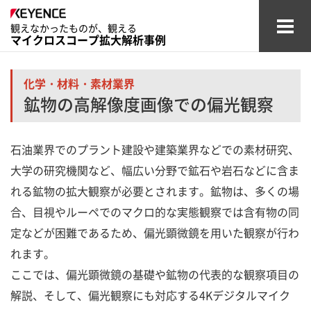
観えなかったものが、観える
マイクロスコープ拡大解析事例
自動車・
航空関連業界
化学・材料・素材業界
鉱物の高解像度画像での偏光観察
電子デバイス業界
医療・医薬・
化粧品業界
石油業界でのプラント建設や建築業界などでの素材研究、
大学の研究機関など、幅広い分野で鉱石や岩石などに含ま
化学・材料・
素材業界
れる鉱物の拡大観察が必要とされます。鉱物は、多くの場
その他業界
合、目視やルーペでのマクロ的な実態観察では含有物の同
定などが困難であるため、偏光顕微鏡を用いた観察が行わ
用語集
れます。
ここでは、偏光顕微鏡の基礎や鉱物の代表的な観察項目の
マイクロスコープ商品一覧
解説、そして、偏光観察にも対応する4Kデジタルマイク