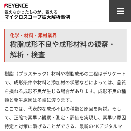
観えなかったものが、観える
マイクロスコープ拡大解析事例
自動車・
航空関連業界
化学・材料・素材業界
樹脂成形不良や成形材料の観察・
電子デバイス業界
解析・検査
医療・医薬・
化粧品業界
樹脂（プラスチック）材料や樹脂成形の工程はデリケート
化学・材料・
素材業界
で、成形条件や材料と添加材の状態などによっては、品質
その他業界
を損ねる成形不良が生じる場合があります。成形不良の種
類と発生原因は多岐に渡ります。
用語集
ここでは、代表的な成形不良の種類と原因を解説。そし
て、正確で素早い観察・測定・評価を実現し、素早い原因
マイクロスコープ商品一覧
特定と対策に繋げることができる、最新の4Kデジタルマ