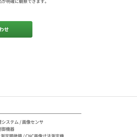
凸が明確に観察できます。
わせ
ご相談・お問い合わせ
システム / 画像センサ
制御機器
/ 測定顕微鏡 / CNC画像寸法測定機