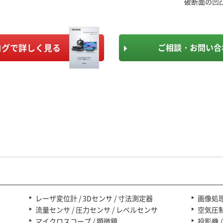
破断面の凹
ログで詳しく見る
ご相談・お問い合
 8:30～20:00
資料ダウンロード
・祝日除く）
レーザ変位計 / 3Dセンサ / 寸法測定器
画像処理
流量センサ / 圧力センサ / レベルセンサ
空気圧
マイクロスコープ / 顕微鏡
投影機 