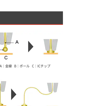
A：金線
B：ボール
C：ICチップ