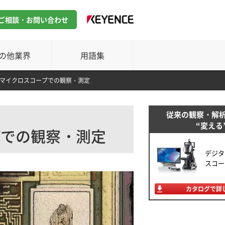
ご相談・お問い合わせ
の他業界
用語集
マイクロスコープでの観察・測定
従来の観察・解
“変える
プでの観察・測定
デジタ
スコー
カタログで詳