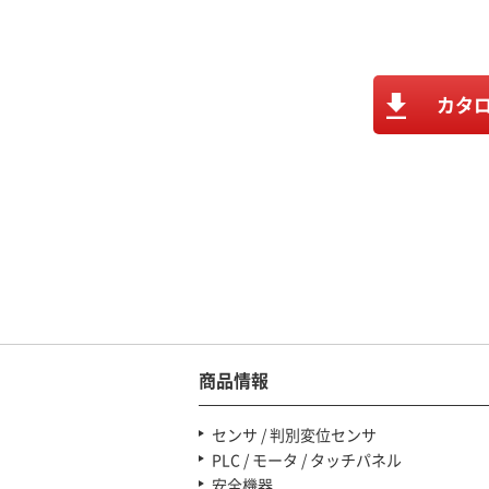
カタ
お電話でのご相談・お問い合わせ
0120-122-134
受付時間
（土日
商品情報
センサ / 判別変位センサ
PLC / モータ / タッチパネル
安全機器