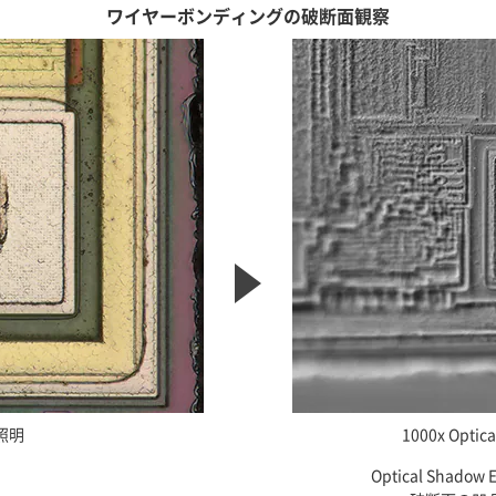
ワイヤーボンディングの破断面観察
射照明
1000x Optic
Optical Shad