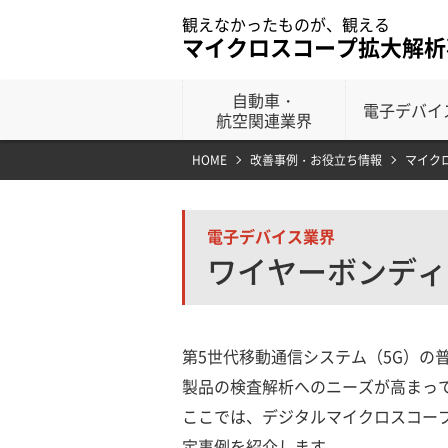
観えなかったものが、観える
マイクロスコープ拡大解析
自動車・
電子デバイ
航空関連業界
HOME
改善事例・お役立ち情報
マイク
電子デバイス業界
ワイヤーボンディ
第5世代移動通信システム（5G）の
製品の検査解析へのニーズが高まっ
ここでは、デジタルマイクロスコー
定事例を紹介します。