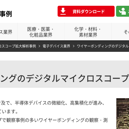
資料ダウンロード
事例
医療・医薬・
化学・材料・
ス業界
そ
化粧品業界
素材業界
ロスコープ拡大解析事例
電子デバイス業界
ワイヤーボンディングのデジタル
ングのデジタルマイクロスコー
普及で、半導体デバイスの微細化、高集積化が進み、
ています。
プで観察事例の多いワイヤーボンディングの観察・測