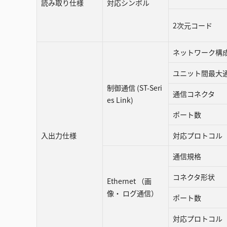
読み取り仕様
対応シンボル
2次元コード
ネットワーク構
ユニット間最大
制御通信 (ST-Seri
通信コネクタ
es Link)
ポート数
入出力仕様
対応プロトコル
通信規格
コネクタ形状
Ethernet （画
像・ ログ通信）
ポート数
対応プロトコル