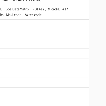
RE、GS1 DataMatrix、PDF417、MicroPDF417、
de、Maxi code、Aztec code