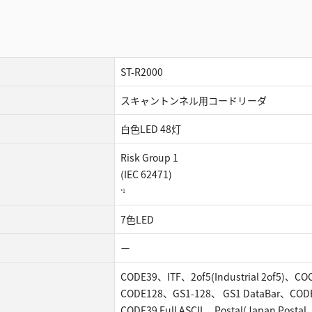
ST-R2000
スキャントンネル用コードリーダ
白色LED 48灯
Risk Group 1
(IEC 62471)
*1
7色LED
ー
CODE39、ITF、2of5(Industrial 2of5)、C
CODE128、GS1-128、 GS1 DataBar、COD
CODE39 Full ASCII、 Postal(Japan Pos