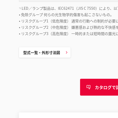
LED／ランプ製品は、IEC62471（JIS C 7550）によ
*1
• 免除グループ 何らの光生物学的傷害も起こさないもの。
• リスクグループ1（低危険度） 通常の行動への制約が必
• リスクグループ2（中危険度） 嫌悪感および熱的な不快
• リスクグループ3（高危険度） 一時的または短時間の露
型式一覧・外形寸法図
カタログで