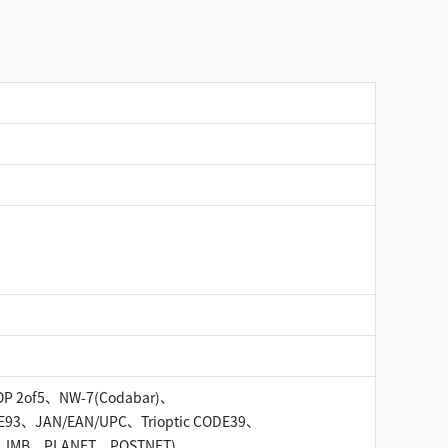
OOP 2of5、NW-7(Codabar)、
E93、JAN/EAN/UPC、Trioptic CODE39、
tal、IMB、PLANET、POSTNET)