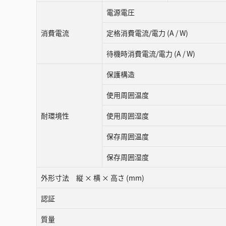
電源電圧
消費電流
定格消費電流/電力 (A / W)
待機時消費電流/電力 (A / W)
保護構造
使用周囲温度
耐環境性
使用周囲湿度
保存周囲温度
保存周囲湿度
外形寸法 縦 × 横 × 高さ (mm)
認証
質量