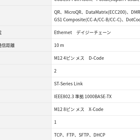
QR、MicroQR、DataMatrix(ECC200)、DM
GS1 Composite(CC-A/CC-B/CC-C)、DotCo
成
Ethernet デイジーチェーン
通信距離
10 m
M12 4ピン メス D-Code
2
ST-Series Link
IEEE802.3 準拠 1000BASE-TX
M12 8ピン メス X-Code
1
TCP、FTP、SFTP、DHCP