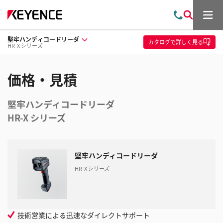
メ
お
検
ニ
問
索
ュ
堅牢ハンディコードリーダ
い
ー
カタログ
で詳しく見る
HR-X シリーズ
合
わ
せ
価格・見積
堅牢ハンディコードリーダ
HR-X シリーズ
堅牢ハンディコードリーダ
HR-X シリーズ
技術営業による迅速なダイレクトサポート