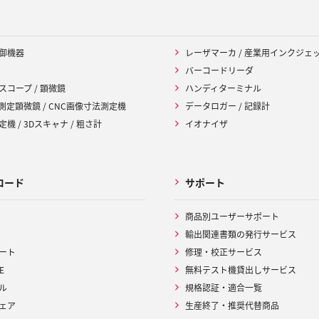
御機器
レーザマーカ / 産業用インクジェ
バーコードリーダ
スコープ / 顕微鏡
ハンディターミナル
 測定顕微鏡 / CNC画像寸法測定機
データロガー / 記録計
機 / 3Dスキャナ / 粗さ計
イオナイザ
ロード
サポート
商品別ユーザーサポート
輸出関連書類の発行サービス
ート
修理・校正サービス
E
無料テスト機貸出しサービス
ル
規格認証・適合一覧
ェア
生産終了・推奨代替商品