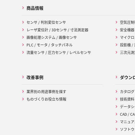
商品情報
センサ / 判別変位センサ
空気圧制
レーザ変位計 / 3Dセンサ / 寸法測定器
安全機器
画像処理システム / 画像センサ
マイクロ
PLC / モータ / タッチパネル
投影機 /
流量センサ / 圧力センサ / レベルセンサ
三次元測定
改善事例
ダウン
業界別の用途事例を探す
カタログ
ものづくりお役立ち情報
技術資料
データシ
CAD / CA
マニュア
ソフトウ