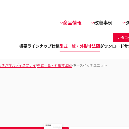
商品情報
改善事例
カタロ
概要
ラインナップ
仕様
型式一覧・外形寸法図
ダウンロード
サ
ッチパネルディスプレイ
型式一覧・外形寸法図
キースイッチユニット