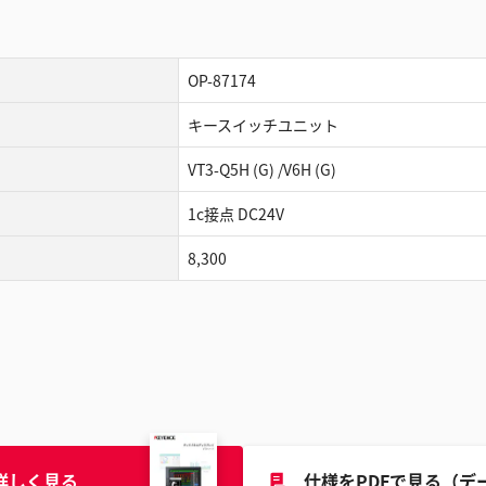
OP-87174
キースイッチユニット
VT3-Q5H (G) /V6H (G)
1c接点 DC24V
8,300
詳しく見る
仕様をPDFで見る（デ