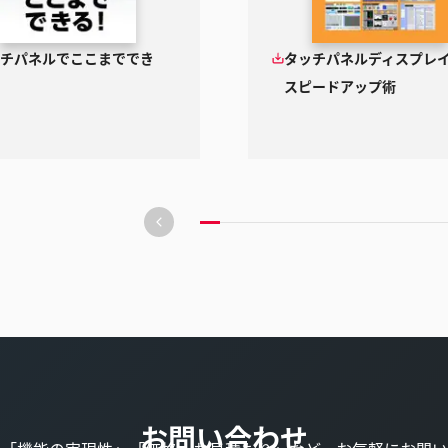
チパネルでここまででき
タッチパネルディスプレイ
スピードアップ術
前
の
ス
ラ
イ
ド
へ
移
動
お問い合わせ