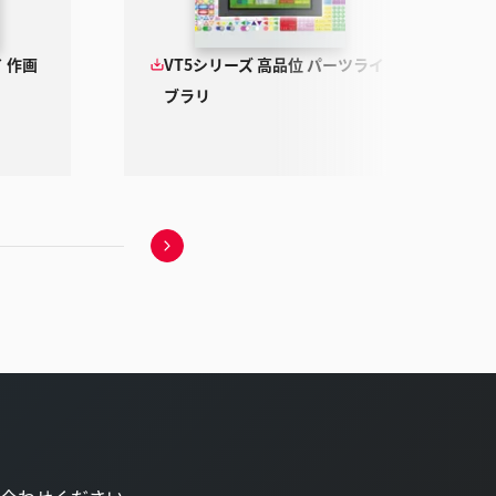
 作画
VT5シリーズ 高品位 パーツライ
ブラリ
次
の
ス
ラ
イ
ド
へ
移
動