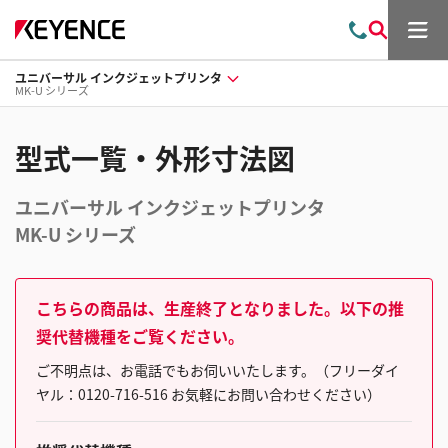
メ
お
検
ニ
問
索
ュ
ユニバーサル インクジェットプリンタ
い
ー
MK-U シリーズ
合
わ
せ
型式一覧・外形寸法図
ユニバーサル インクジェットプリンタ
MK-U シリーズ
こちらの商品は、生産終了となりました。以下の推
奨代替機種をご覧ください。
ご不明点は、お電話でもお伺いいたします。（フリーダイ
ヤル：0120-716-516 お気軽にお問い合わせください）