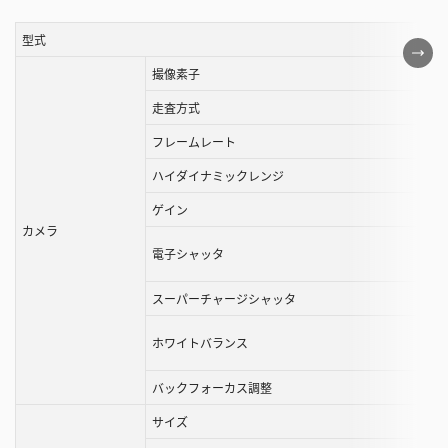
型式
こ
の
撮像素子
表
走査方式
は
フレームレート
ス
ク
ハイダイナミックレンジ
ロ
ゲイン
ー
カメラ
ル
電子シャッタ
す
る
スーパーチャージシャッタ
こ
と
ホワイトバランス
が
で
バックフォーカス調整
き
サイズ
ま