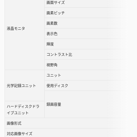
画面サイズ
す
画素ピッチ
画素数
液晶モニタ
表示色
輝度
コントラスト比
視野角
ユニット
光学記録ユニット
使用ディスク
録画容量
ハードディスクドラ
イブユニット
画像形式
対応画像サイズ