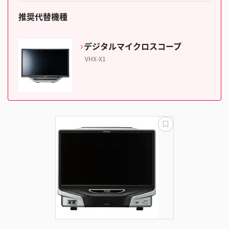
推奨代替機種
デジタルマイクロスコープ
VHX-X1
更
新
失
敗