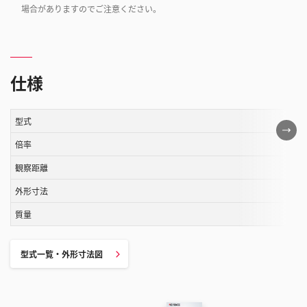
場合がありますのでご注意ください。
仕様
型式
こ
の
倍率
表
観察距離
は
外形寸法
ス
ク
質量
ロ
ー
型式一覧・外形寸法図
ル
す
る