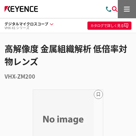
メ
お
検
ニ
問
索
ュ
デジタルマイクロスコープ
い
ー
カタログ
で詳しく見る
VHX-X1 シリーズ
合
わ
せ
高解像度 金属組織解析 低倍率対
物レンズ
VHX-ZM200
ブ
ッ
ク
マ
ー
ク
に