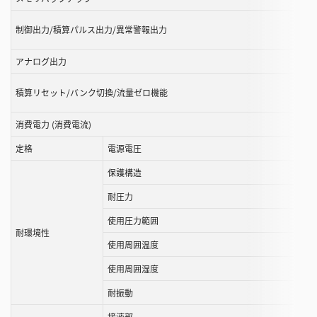
制御出力/積算パルス出力/異常警報出力
アナログ出力
積算リセット/バンク切換/流量ゼロ機能
消費電力 (消費電流)
定格
電源電圧
保護構造
耐圧力
使用圧力範囲
耐環境性
使用周囲温度
使用周囲湿度
耐振動
接液部