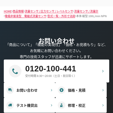
HOME
商品情報
流量センサ / 圧力センサ / レベルセンサ
流量センサ / 流量計
電極非接液型 電磁式流量センサ
型式一覧・外形寸法図
本体 縦型 100L/min NPN
お問い合わせ
「商品について」「機能の実現性」「価格・お見積もり」など、
お気軽にお問い合わせください。
専門の技術スタッフが迅速にサポートします。
0120-100-441
受付時間 8:30～20:00（土日・祝日除く）
お問い合わせ
価格・見積
テスト機貸出
修理・校正