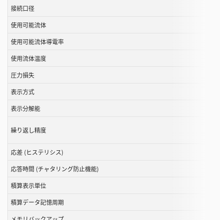
す
接続口径
る
使用可能流体
こ
と
使用可能流体導電率
が
使用流体温度
で
き
圧力損失
ま
表示方式
す
表示分解能
繰り返し精度
応差 (ヒステリシス)
応答時間 (チャタリング防止機能)
積算表示単位
積算データ記憶周期
メモリバックアップ