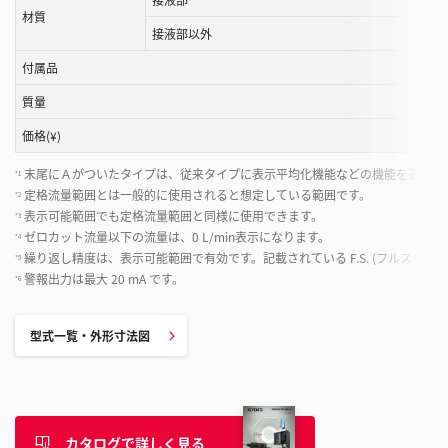
材質
接液部以外
付属品
質量
価格(¥)
末尾にＡがついたタイプは、従来タイプに表示平均化機能などの機能を追加し
*1
定格流量範囲とは一般的に使用されると想定している範囲です。
*2
表示可能範囲でも定格流量範囲と同様に使用できます。
*3
ゼロカット流量以下の流量は、0 L/min表示になります。
*4
繰り返し精度は、表示可能範囲で有効です。記載されている F.S. (フルスケー
*5
警報出力は最大 20 mA です。
*6
型式一覧・外形寸法図
カタログで詳しく見る