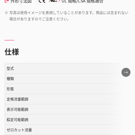
外形寸法図
UL 規格/CSA 規格適合
※
写真は使用イメージを表現していることがあります。商品には含まれない
場合がありますのでご注意ください。
仕様
型式
こ
の
種類
表
形態
は
定格流量範囲
ス
ク
表示可能範囲
ロ
設定可能範囲
ー
ル
ゼロカット流量