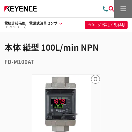
メ
お
検
ニ
問
索
ュ
電極非接液型 電磁式流量センサ
い
ー
カタログ
で詳しく見る
FD-M シリーズ
合
わ
せ
本体 縦型 100L/min NPN
FD-M100AT
ブ
ッ
ク
マ
ー
ク
に
追
加