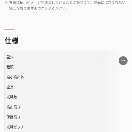
※
写真は使用イメージを表現していることがあります。商品には含まれない
場合がありますのでご注意ください。
仕様
型式
こ
の
種類
表
最小検出体
は
全長
ス
ク
光軸数
ロ
検出高さ
ー
ル
保護高さ
す
光軸ピッチ
る