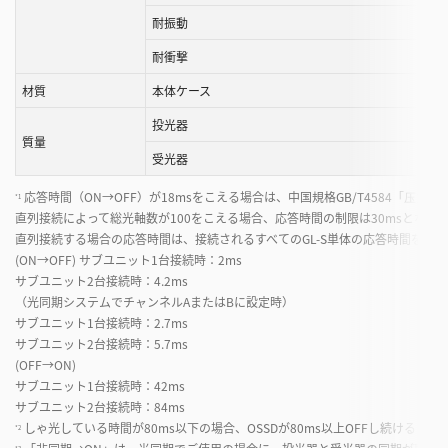
耐振動
耐衝撃
材質
本体ケース
投光器
質量
受光器
応答時間（ON→OFF）が18msをこえる場合は、中国規格GB/T4584「
*1
直列接続によって総光軸数が100をこえる場合、応答時間の制限は30msとなり
直列接続する場合の応答時間は、接続されるすべてのGL-S単体の応答時間を足
(ON→OFF) サブユニット1台接続時：2ms
サブユニット2台接続時：4.2ms
（光同期システムでチャンネルAまたはBに設定時）
サブユニット1台接続時：2.7ms
サブユニット2台接続時：5.7ms
(OFF→ON)
サブユニット1台接続時：42ms
サブユニット2台接続時：84ms
しゃ光している時間が80ms以下の場合、OSSDが80ms以上OFFし続けるこ
*2