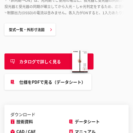
「非同期→ON」は、光同期でご使用の場合に、投光器と受光器の同期が取れ
*3
投光器と受光器の同期が確立してから入光・しゃ光判定をするため、応答時間が
制御出力(OSSD)の電流は含みません。各入力がONすると、1入力あたり消費電
*4
型式一覧・外形寸法図
カタログで詳しく見る
仕様をPDFで見る（データシート）
ダウンロード
技術資料
データシート
CAD / CAE
マニュアル