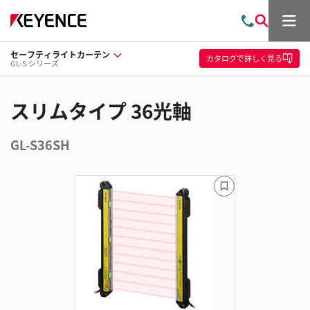
メ
お
検
ニ
問
索
ュ
セーフティライトカーテン
い
ー
カタログ
で詳しく見る
GL-S シリーズ
合
わ
せ
スリムタイプ 36光軸
GL-S36SH
ブ
ッ
ク
マ
ー
ク
に
追
加