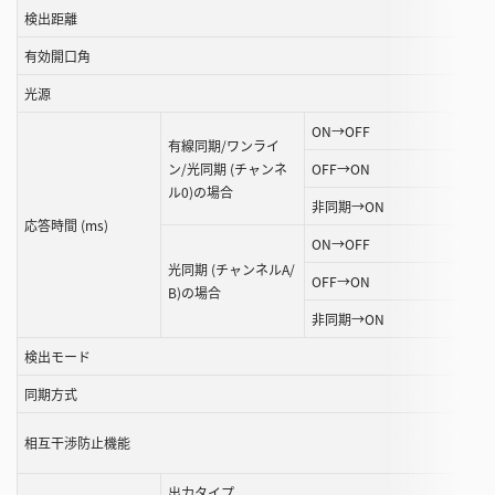
検出距離
こ
と
有効開口角
が
光源
で
き
ON→OFF
有線同期/ワンライ
ま
ン/光同期 (チャンネ
OFF→ON
す
ル0)の場合
非同期→ON
応答時間 (ms)
ON→OFF
光同期 (チャンネルA/
OFF→ON
B)の場合
非同期→ON
検出モード
同期方式
相互干渉防止機能
出力タイプ