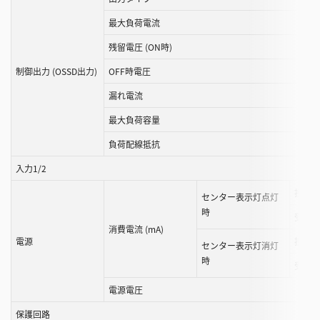
最大負荷電流
残留電圧 (ON時)
制御出力 (OSSD出力)
OFF時電圧
漏れ電流
最大負荷容量
負荷配線抵抗
入力1/2
投光器
センター表示灯点灯
時
受光器
消費電流 (mA)
電源
投光器
センター表示灯消灯
時
受光器
電源電圧
保護回路