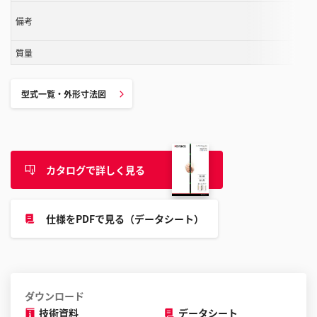
す
備考
る
こ
質量
と
が
で
型式一覧・外形寸法図
き
ま
す
カタログで詳しく見る
仕様をPDFで見る（データシート）
ダウンロード
技術資料
データシート