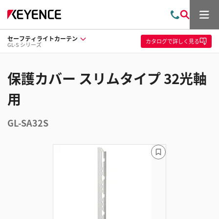
メ
お
検
ニ
問
索
ュ
セーフティライトカーテン
い
ー
カタログ
で詳しく見る
GL-S シリーズ
合
わ
せ
保護カバー スリムタイプ 32光軸
用
GL-SA32S
ブ
ッ
ク
マ
ー
ク
に