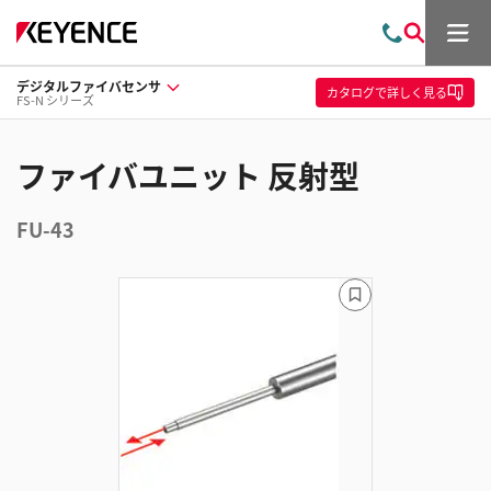
メ
お
検
ニ
問
索
ュ
デジタルファイバセンサ
い
ー
カタログ
で詳しく見る
FS-N シリーズ
合
わ
せ
ファイバユニット 反射型
FU-43
ブ
ッ
ク
マ
ー
ク
に
追
加