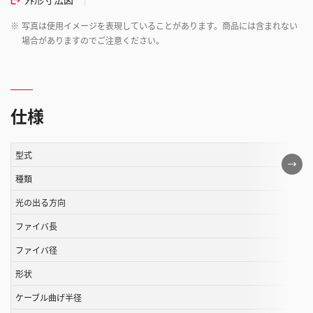
※
写真は使用イメージを表現していることがあります。商品には含まれない
場合がありますのでご注意ください。
仕様
型式
こ
の
種類
表
光の出る方向
は
ファイバ長
ス
ク
ファイバ径
ロ
形状
ー
ル
ケーブル曲げ半径