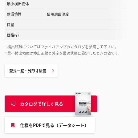
す
最小検出物体
る
耐環境性
使用周囲温度
こ
と
質量
が
価格(¥)
で
き
検出距離についてはファイバアンプのカタログを参照して下さい。
*1
ま
最小検出物体は検出距離と感度を最適状態に設定したときの値です。
*2
す
型式一覧・外形寸法図
カタログで詳しく見る
仕様をPDFで見る（データシート）