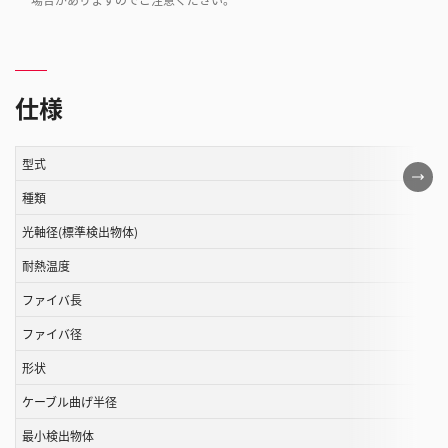
仕様
型式
こ
の
種類
表
光軸径(標準検出物体)
は
耐熱温度
ス
ク
ファイバ長
ロ
ファイバ径
ー
ル
形状
す
ケーブル曲げ半径
る
最小検出物体
こ