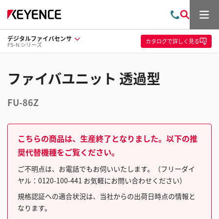
メ
お
検
ニ
問
索
ュ
デジタルファイバセンサ
い
ー
カタログ
で詳しく見る
FS-N シリーズ
合
わ
せ
ファイバユニット 透過型
FU-86Z
こちらの商品は、生産終了となりました。以下の推
奨代替機種をご覧ください。
ご不明点は、お電話でもお伺いいたします。（フリーダイ
ヤル：0120-100-441 お気軽にお問い合わせください）
規格認証への適合状況は、当社からの出荷日時点の情報と
なります。