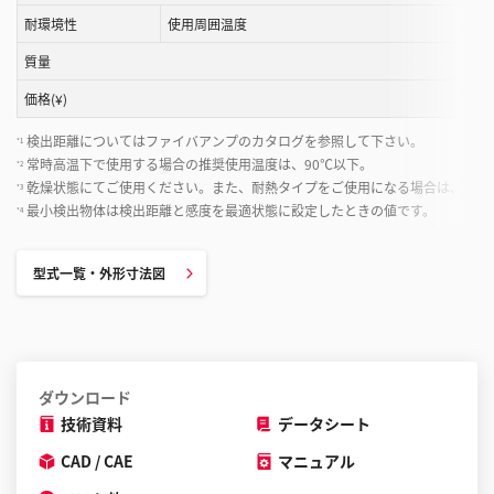
と
耐環境性
使用周囲温度
が
質量
で
き
価格(¥)
ま
検出距離についてはファイバアンプのカタログを参照して下さい。
*1
す
常時高温下で使用する場合の推奨使用温度は、90℃以下。
*2
乾燥状態にてご使用ください。また、耐熱タイプをご使用になる場合は、周囲
*3
最小検出物体は検出距離と感度を最適状態に設定したときの値です。
*4
型式一覧・外形寸法図
ダウンロード
技術資料
データシート
CAD / CAE
マニュアル