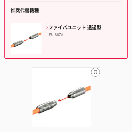
推奨代替機種
ファイバユニット 透過型
FU-86ZA
ブ
ッ
ク
マ
ー
ク
に
追
加