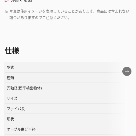
※
写真は使用イメージを表現していることがあります。商品には含まれない
場合がありますのでご注意ください。
仕様
型式
こ
の
種類
表
光軸径(標準検出物体)
は
サイズ
ス
ク
ファイバ長
ロ
形状
ー
ル
ケーブル曲げ半径