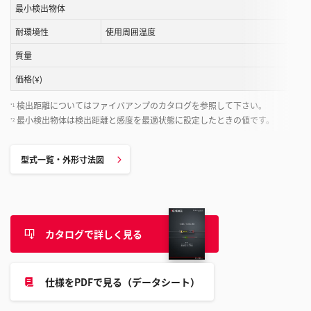
す
最小検出物体
る
耐環境性
使用周囲温度
こ
と
質量
が
価格(¥)
で
き
検出距離についてはファイバアンプのカタログを参照して下さい。
*1
ま
最小検出物体は検出距離と感度を最適状態に設定したときの値です。
*2
す
型式一覧・外形寸法図
カタログで詳しく見る
仕様をPDFで見る（データシート）