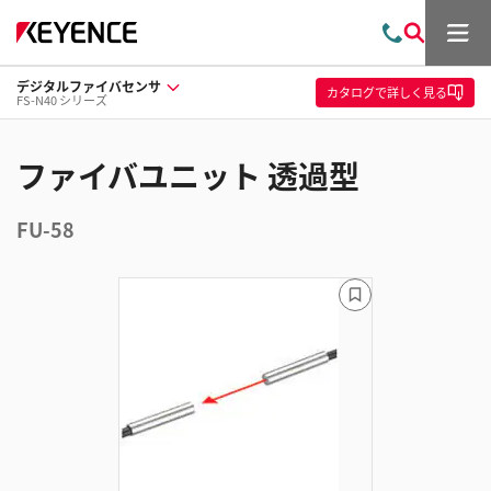
メ
お
検
ニ
問
索
ュ
デジタルファイバセンサ
い
ー
カタログ
で詳しく見る
FS-N40 シリーズ
合
わ
せ
ファイバユニット 透過型
FU-58
ブ
ッ
ク
マ
ー
ク
に
追
加