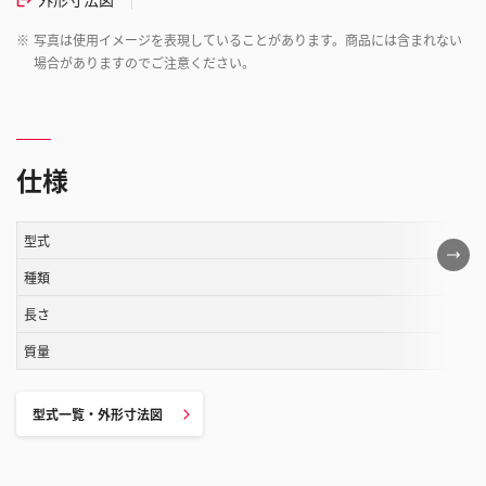
※
写真は使用イメージを表現していることがあります。商品には含まれない
場合がありますのでご注意ください。
仕様
型式
こ
の
種類
表
長さ
は
質量
ス
ク
ロ
型式一覧・外形寸法図
ー
ル