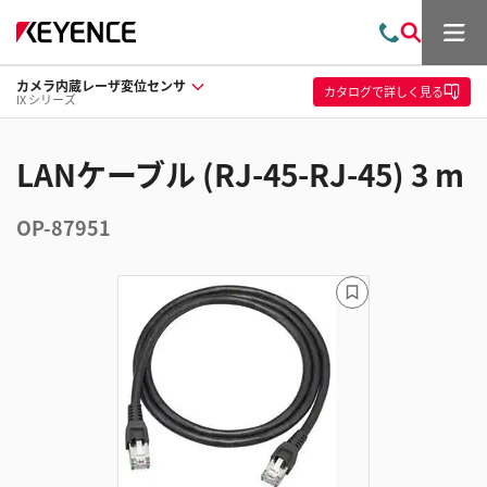
メ
お
検
ニ
問
索
ュ
カメラ内蔵レーザ変位センサ
い
ー
カタログ
で詳しく見る
IX シリーズ
合
わ
せ
LANケーブル (RJ-45-RJ-45) 3 m
OP-87951
ブ
ッ
ク
マ
ー
ク
に
追
加