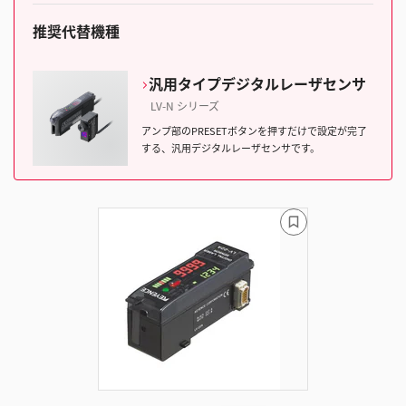
推奨代替機種
汎用タイプデジタルレーザセンサ
LV-N シリーズ
アンプ部のPRESETボタンを押すだけで設定が完了
する、汎用デジタルレーザセンサです。
ブ
ッ
ク
マ
ー
ク
に
追
加