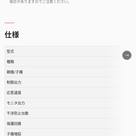
場合がありますのでご注意ください。
仕様
型式
こ
の
種類
表
親機/子機
は
制御出力
ス
ク
応答速度
ロ
モニタ出力
ー
ル
干渉防止台数
す
保護回路
る
子機増設
こ