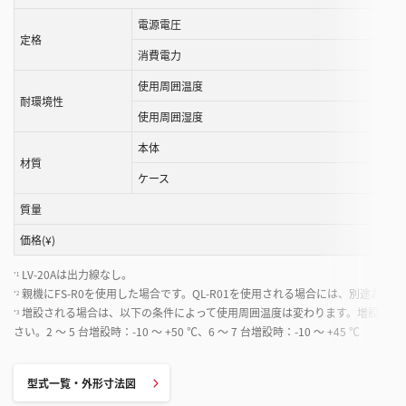
と
電源電圧
が
定格
消費電力
で
き
使用周囲温度
耐環境性
ま
使用周囲湿度
す
本体
材質
ケース
質量
価格(¥)
LV-20Aは出力線なし。
*1
親機にFS-R0を使用した場合です。QL-R01を使用される場合には、別途お問
*2
増設される場合は、以下の条件によって使用周囲温度は変わります。増設する場合は、
*3
さい。2 ～ 5 台増設時：-10 ～ +50 ℃、6 ～ 7 台増設時：-10 ～ +45 ℃
型式一覧・外形寸法図