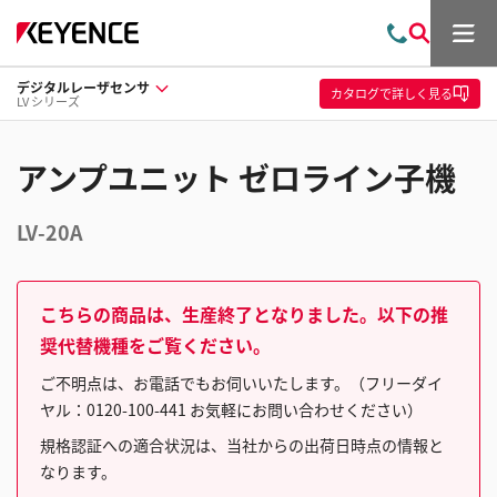
メ
お
検
ニ
問
索
ュ
デジタルレーザセンサ
い
ー
カタログ
で詳しく見る
LV シリーズ
合
わ
せ
アンプユニット ゼロライン子機
LV-20A
こちらの商品は、生産終了となりました。以下の推
奨代替機種をご覧ください。
ご不明点は、お電話でもお伺いいたします。（フリーダイ
ヤル：0120-100-441 お気軽にお問い合わせください）
規格認証への適合状況は、当社からの出荷日時点の情報と
なります。