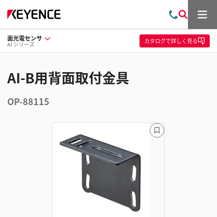
メ
お
検
ニ
問
索
ュ
面光電センサ
い
ー
カタログ
で詳しく見る
AI シリーズ
合
わ
せ
AI-B用背面取付金具
OP-88115
ブ
ッ
ク
マ
ー
ク
に
追
加