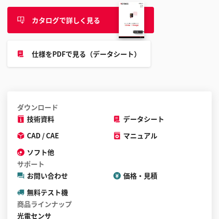
す
る
カタログで詳しく見る
こ
と
が
仕様をPDFで見る（データシート）
で
き
ま
す
ダウンロード
技術資料
データシート
CAD / CAE
マニュアル
ソフト他
サポート
お問い合わせ
価格・見積
無料テスト機
商品ラインナップ
光電センサ