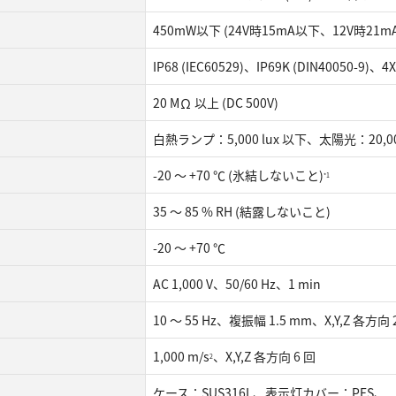
450mW以下 (24V時15mA以下、12V時21m
IP68 (IEC60529)、IP69K (DIN40050-9)、
20 MΩ 以上 (DC 500V)
白熱ランプ：5,000 lux 以下、太陽光：20,00
-20 ～ +70 ℃ (氷結しないこと)
*1
35 ～ 85 % RH (結露しないこと)
-20 ～ +70 ℃
AC 1,000 V、50/60 Hz、1 min
10 ～ 55 Hz、複振幅 1.5 mm、X,Y,Z 各方向
1,000 m/s
、X,Y,Z 各方向 6 回
2
ケース：SUS316L、表示灯カバー：PES、