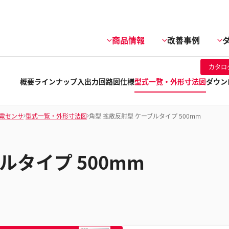
商品情報
改善事例
カタロ
概要
ラインナップ
入出力回路図
仕様
型式一覧・外形寸法図
ダウン
電センサ
型式一覧・外形寸法図
角型 拡散反射型 ケーブルタイプ 500mm
ルタイプ 500mm