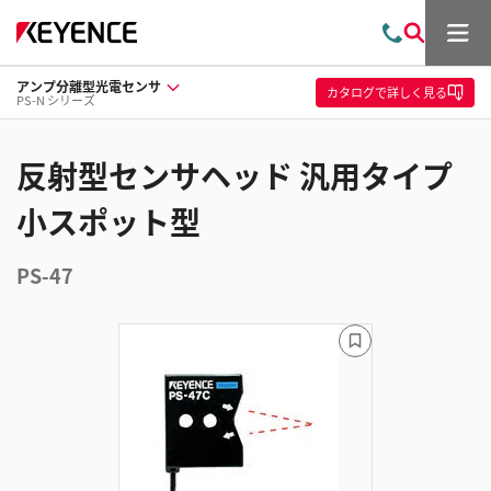
メ
お
検
ニ
問
索
ュ
アンプ分離型光電センサ
い
ー
カタログ
で詳しく見る
PS-N シリーズ
合
わ
せ
反射型センサヘッド 汎用タイプ
小スポット型
PS-47
ブ
ッ
ク
マ
ー
ク
に