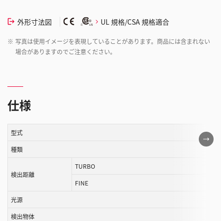
外形寸法図
UL 規格/CSA 規格適合
※
写真は使用イメージを表現していることがあります。商品には含まれない
場合がありますのでご注意ください。
仕様
型式
こ
の
種類
表
TURBO
は
検出距離
FINE
ス
ク
光源
ロ
検出物体
ー