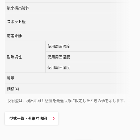
ル
最小検出物体
す
スポット径
る
こ
応差距離
と
が
使用周囲照度
で
耐環境性
使用周囲温度
き
ま
使用周囲湿度
す
質量
価格(¥)
反射型は、検出距離と感度を最適状態に設定したときの値を示します。
*1
型式一覧・外形寸法図