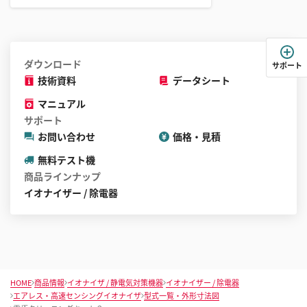
と
が
で
き
ダウンロード
サポート
ま
技術資料
データシート
す
マニュアル
サポート
お問い合わせ
価格・見積
無料テスト機
商品ラインナップ
イオナイザー / 除電器
HOME
商品情報
イオナイザ / 静電気対策機器
イオナイザー / 除電器
エアレス・高速センシングイオナイザ
型式一覧・外形寸法図