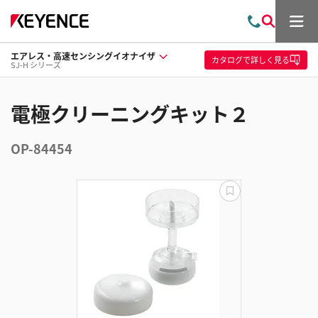
メ
お
検
ニ
問
索
ュ
エアレス・高速センシングイオナイザ
い
ー
カタログ
で詳しく見る
SJ-H シリーズ
合
わ
せ
電極クリーニングキット２
OP-84454
更
新
失
敗