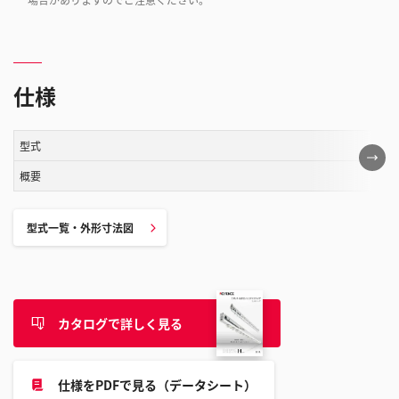
仕様
型式
こ
の
概要
表
は
型式一覧・外形寸法図
ス
ク
ロ
ー
カタログで詳しく見る
ル
す
る
仕様をPDFで見る（データシート）
こ