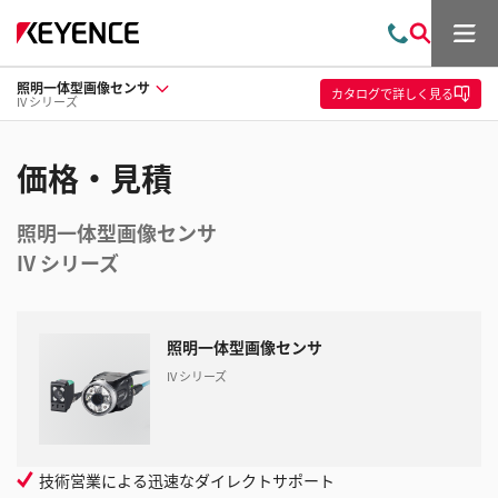
メ
お
検
ニ
問
索
ュ
照明一体型画像センサ
い
ー
カタログ
で詳しく見る
IV シリーズ
合
わ
せ
価格・見積
照明一体型画像センサ
IV シリーズ
照明一体型画像センサ
IV シリーズ
技術営業による迅速なダイレクトサポート