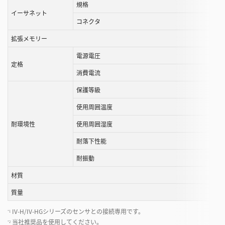
規格
と
イーサネット
が
コネクタ
で
拡張メモリー
き
ま
電源電圧
定格
す
消費電流
保護等級
使用周囲温度
耐環境性
使用周囲湿度
耐落下性能
耐振動
材質
質量
IV-H/IV-HGシリーズのセンサとの接続専用です。
*1
当社推奨品を使用してください。
*2