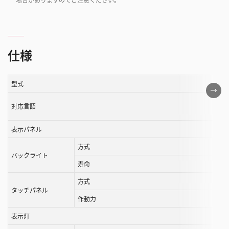
仕様
型式
こ
の
対応言語
表
は
表示パネル
ス
方式
ク
バックライト
ロ
寿命
ー
方式
ル
タッチパネル
作動力
す
る
表示灯
こ