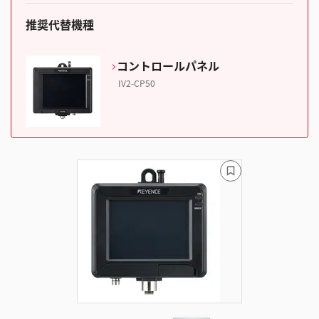
推奨代替機種
コントロールパネル
IV2-CP50
ブ
ッ
ク
マ
ー
ク
に
追
加