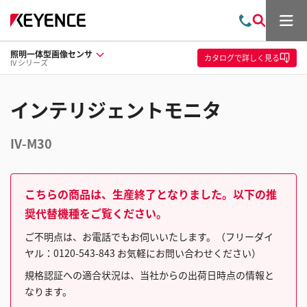
メ
お
検
ニ
問
索
ュ
照明一体型画像センサ
い
ー
カタログ
で詳しく見る
IV シリーズ
合
わ
せ
インテリジェントモニタ
IV-M30
こちらの商品は、生産終了となりました。以下の推
奨代替機種をご覧ください。
ご不明点は、お電話でもお伺いいたします。（フリーダイ
ヤル：0120-543-843 お気軽にお問い合わせください）
規格認証への適合状況は、当社からの出荷日時点の情報と
なります。